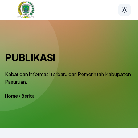
PUBLIKASI
Kabar dan informasi terbaru dari Pemerintah Kabupaten
Pasuruan.
Home
/
Berita