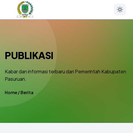
PUBLIKASI
Kabar dan informasi terbaru dari Pemerintah Kabupaten
Pasuruan.
Home
/
Berita