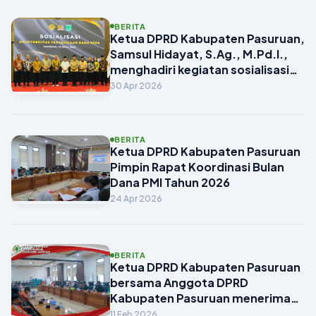
BERITA
Ketua DPRD Kabupaten Pasuruan,
Samsul Hidayat, S.Ag., M.Pd.I.,
menghadiri kegiatan sosialisasi
bertema “Akuntabilitas
30 Apr 2026
Pengelolaan Dana Desa” pada
Kamis, 30 April 2026, di Ascent
Premier Hotel Pasuruan.
BERITA
Ketua DPRD Kabupaten Pasuruan
Pimpin Rapat Koordinasi Bulan
Dana PMI Tahun 2026
24 Apr 2026
BERITA
Ketua DPRD Kabupaten Pasuruan
bersama Anggota DPRD
Kabupaten Pasuruan menerima
audiensi dari Persekabpas terkait
11 Feb 2026