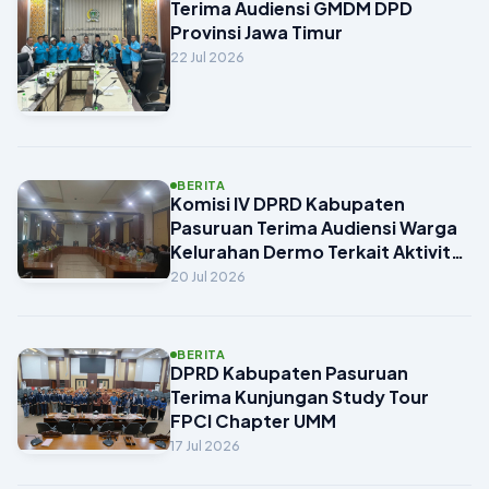
Terima Audiensi GMDM DPD
Provinsi Jawa Timur
22 Jul 2026
BERITA
Komisi IV DPRD Kabupaten
Pasuruan Terima Audiensi Warga
Kelurahan Dermo Terkait Aktivitas
Rumah Doa
20 Jul 2026
BERITA
DPRD Kabupaten Pasuruan
Terima Kunjungan Study Tour
FPCI Chapter UMM
17 Jul 2026