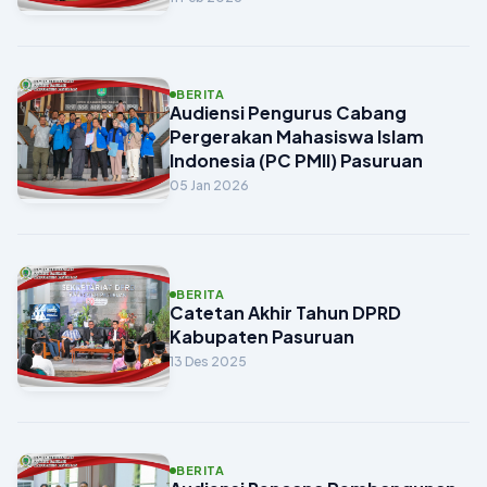
berbagai permasalahan yang
dihadapi.
BERITA
Audiensi Pengurus Cabang
Pergerakan Mahasiswa Islam
Indonesia (PC PMII) Pasuruan
05 Jan 2026
BERITA
Catetan Akhir Tahun DPRD
Kabupaten Pasuruan
13 Des 2025
BERITA