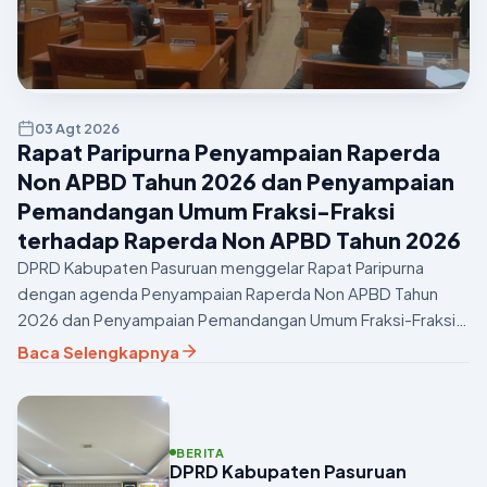
03 Agt 2026
Rapat Paripurna Penyampaian Raperda
Non APBD Tahun 2026 dan Penyampaian
Pemandangan Umum Fraksi-Fraksi
terhadap Raperda Non APBD Tahun 2026
DPRD Kabupaten Pasuruan menggelar Rapat Paripurna
dengan agenda Penyampaian Raperda Non APBD Tahun
2026 dan Penyampaian Pemandangan Umum Fraksi-Fraksi
terhadap Raperda Non APBD Tahun 2026 di Ruang Rapat
Baca Selengkapnya
Paripurna DPRD Ka...
BERITA
DPRD Kabupaten Pasuruan