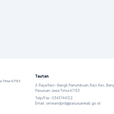
Tautan
awa Timur 67153
Jl. Raya Raci - Bangil, Panumbuan, Raci, Kec. Bang
Pasuruan, Jawa Timur 67153
Telp/Fax : 0343744122
Email : setwandprd@pasuruankab.go.id