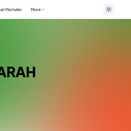
art Notulen
More
ARAH