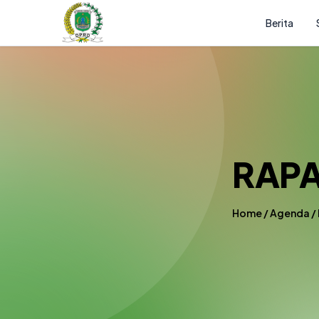
Berita
RAP
Home
/
Agenda
/