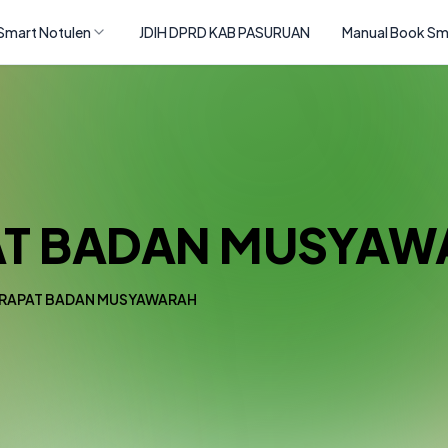
Smart Notulen
JDIH DPRD KAB PASURUAN
Manual Book Sm
AT BADAN MUSYAW
RAPAT BADAN MUSYAWARAH