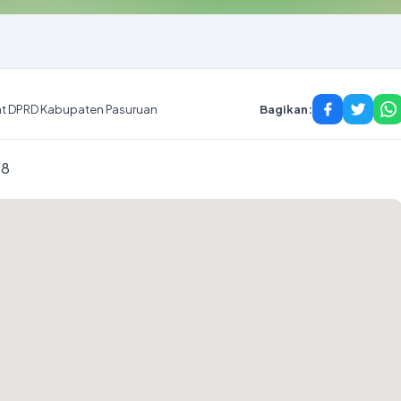
t DPRD Kabupaten Pasuruan
Bagikan:
18