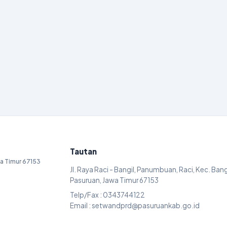
Tautan
awa Timur 67153
Jl. Raya Raci - Bangil, Panumbuan, Raci, Kec. Bang
Pasuruan, Jawa Timur 67153
Telp/Fax : 0343744122
Email : setwandprd@pasuruankab.go.id