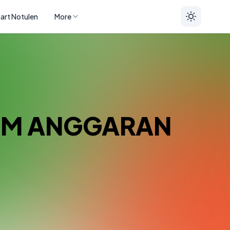
art Notulen
More
TIM ANGGARAN