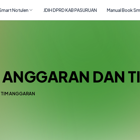
Smart Notulen
JDIH DPRD KAB PASURUAN
Manual Book Sm
 ANGGARAN DAN 
 TIM ANGGARAN