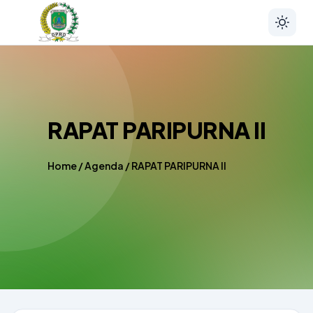
RAPAT PARIPURNA II
Home
/
Agenda
/
RAPAT PARIPURNA II