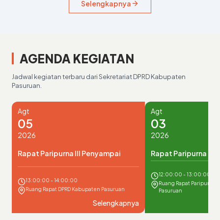
Selengkapnya
Berita
DPRD Kabupaten Pasuruan Terima Kunjungan Study Tour
FPCI Chapter UMM
17 Juli 2026
AGENDA KEGIATAN
Jadwal kegiatan terbaru dari Sekretariat DPRD Kabupaten
Pasuruan.
Agt
Agt
05
03
2026
2026
Rapat Paripurna III Penyampai
Rapat Paripurna II
12:00:00 - 13:00:00
13:00:00 - 14:00:00
Ruang Rapat Paripurna 
Ruang Rapat DPRD Kabupaten Pasuruan
Pasuruan
Selengkapnya